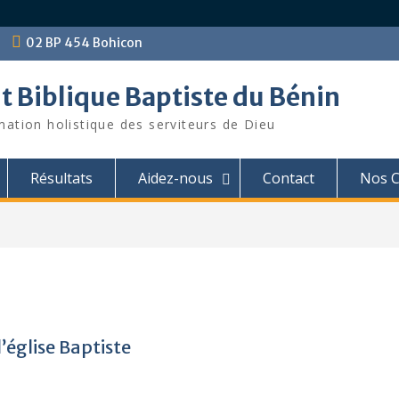
02 BP 454 Bohicon
ut Biblique Baptiste du Bénin
mation holistique des serviteurs de Dieu
Résultats
Aidez-nous
Contact
Nos C
’église Baptiste