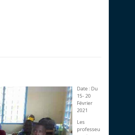
Date : Du
15- 20
Février
2021
Les
professeu