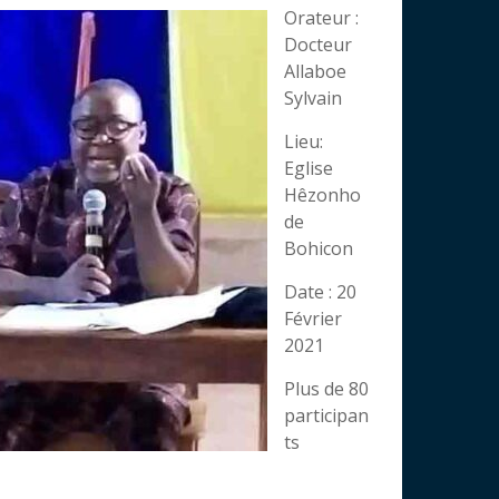
Orateur :
Docteur
Allaboe
Sylvain
Lieu:
Eglise
Hêzonho
de
Bohicon
Date : 20
Février
2021
Plus de 80
participan
ts