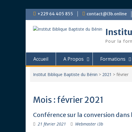
Skip
+229 64 405 855
contact@i3b.online
to
content
Instit
Pour la for
Accueil
A Propos
Formations
Institut Biblique Baptiste du Bénin
>
2021
>
février
Mois :
février 2021
Conférence sur la conversion dans l
21 février 2021
Webmaster i3b