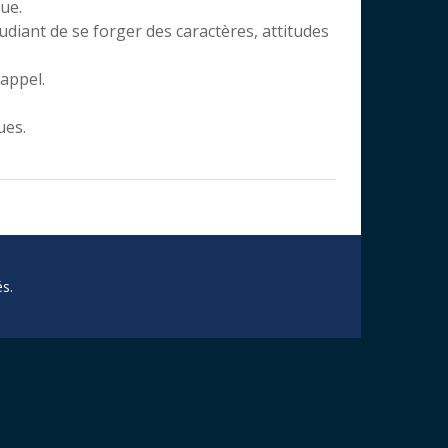
que.
udiant de se forger des caractères, attitudes
 appel.
ues.
s.