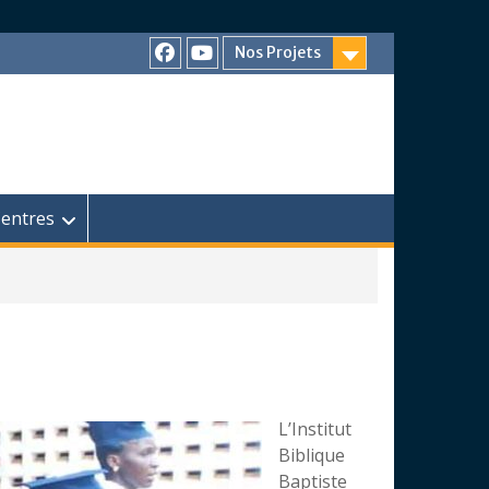
Nos Projets
Facebook
Chaîne
Youtube
entres
L’Institut
Biblique
Baptiste