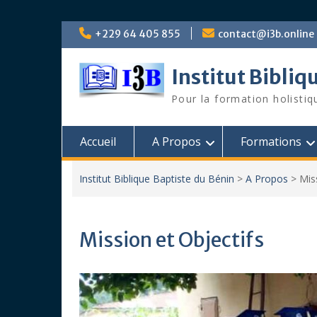
Skip
+229 64 405 855
contact@i3b.online
to
content
Institut Bibliq
Pour la formation holistiq
Accueil
A Propos
Formations
Institut Biblique Baptiste du Bénin
>
A Propos
>
Mis
Mission et Objectifs