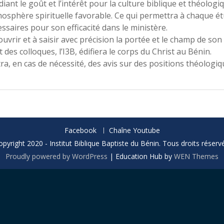
iant le goût et l’intérêt pour la culture biblique et théologi
mosphère spirituelle favorable. Ce qui permettra à chaque ét
essaires pour son efficacité dans le ministère.
ouvrir et à saisir avec précision la portée et le champ de son
des colloques, l’I3B, édifiera le corps du Christ au Bénin.
ra, en cas de nécessité, des avis sur des positions théologiq
Facebook
Chaîne Youtube
opyright 2020 - Institut Biblique Baptiste du Bénin. Tous droits réservé
Proudly powered by WordPress
|
Education Hub by
WEN Themes