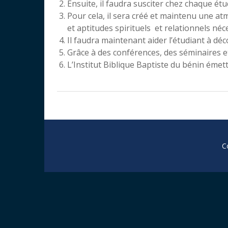
Ensuite, il faudra susciter chez chaque étud
Pour cela, il sera créé et maintenu une at
et aptitudes spirituels et relationnels néc
Il faudra maintenant aider l’étudiant à déc
Grâce à des conférences, des séminaires et 
L’Institut Biblique Baptiste du bénin émett
C