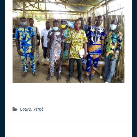
Cours
,
Yêmê