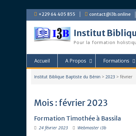
Skip
+229 64 405 855
contact@i3b.online
to
content
Institut Bibliq
Pour la formation holistiq
Accueil
A Propos
Formations
Institut Biblique Baptiste du Bénin
>
2023
>
février
Mois :
février 2023
Formation Timothée à Bassila
24 février 2023
Webmaster i3b