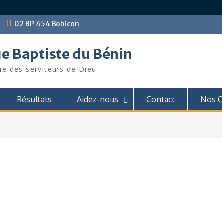
02 BP 454 Bohicon
ue Baptiste du Bénin
ue des serviteurs de Dieu
Résultats
Aidez-nous
Contact
Nos C