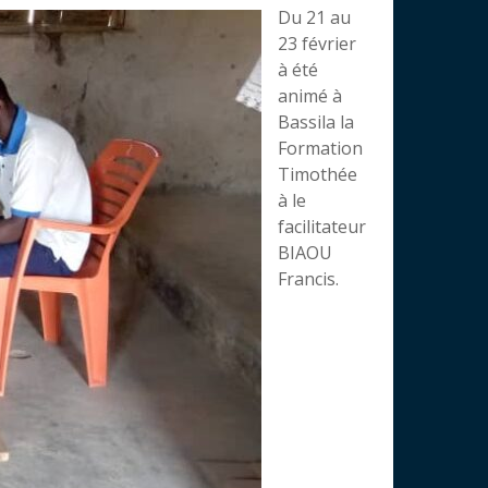
Du 21 au
23 février
à été
animé à
Bassila la
Formation
Timothée
à le
facilitateur
BIAOU
Francis.