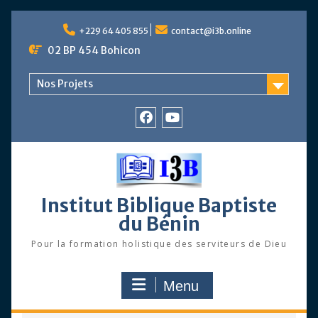
Skip
to
+229 64 405 855
contact@i3b.online
content
02 BP 454 Bohicon
Nos Projets
Facebook
Chaîne
Youtube
Institut Biblique Baptiste
du Bénin
Pour la formation holistique des serviteurs de Dieu
Menu