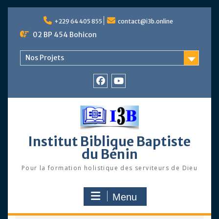
Skip
to
+229 64 405 855
contact@i3b.online
content
02 BP 454 Bohicon
Nos Projets
Facebook
Chaîne
Youtube
Institut Biblique Baptiste
du Bénin
Pour la formation holistique des serviteurs de Dieu
Menu