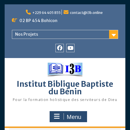
Skip
to
+229 64 405 855
contact@i3b.online
content
02 BP 454 Bohicon
Nos Projets
Facebook
Chaîne
Youtube
Institut Biblique Baptiste
du Bénin
Pour la formation holistique des serviteurs de Dieu
Menu