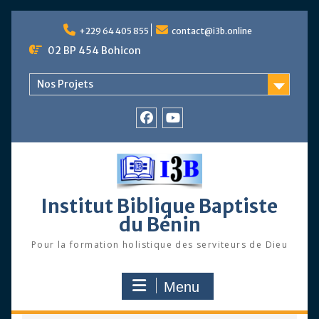
Skip
to
+229 64 405 855
contact@i3b.online
content
02 BP 454 Bohicon
Nos Projets
Facebook
Chaîne
Youtube
Institut Biblique Baptiste
du Bénin
Pour la formation holistique des serviteurs de Dieu
Menu