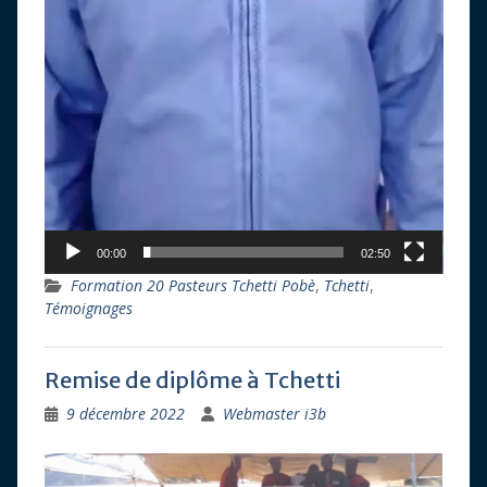
00:00
02:50
Formation 20 Pasteurs Tchetti Pobè
,
Tchetti
,
Témoignages
Remise de diplôme à Tchetti
9 décembre 2022
Webmaster i3b