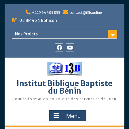
Skip
to
+229 64 405 855
contact@i3b.online
content
02 BP 454 Bohicon
Nos Projets
Facebook
Chaîne
Youtube
Institut Biblique Baptiste
du Bénin
Pour la formation holistique des serviteurs de Dieu
Menu