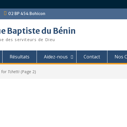
02 BP 454 Bohicon
ue Baptiste du Bénin
ue des serviteurs de Dieu
Résultats
Aidez-nous
Contact
Nos C
e for
Tchetti
(Page 2)