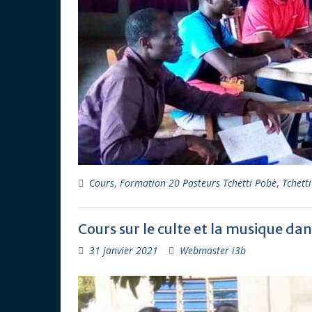
Cours
,
Formation 20 Pasteurs Tchetti Pobè
,
Tchetti
Cours sur le culte et la musique dan
31 janvier 2021
Webmaster i3b