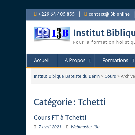
Skip
+229 64 405 855
contact@i3b.online
to
content
Institut Bibliq
Pour la formation holistiq
Accueil
A Propos
Formations
Institut Biblique Baptiste du Bénin
>
Cours
>
Archiv
Catégorie :
Tchetti
Cours FT à Tchetti
7 avril 2021
Webmaster i3b