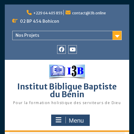
Skip
to
+229 64 405 855
contact@i3b.online
content
02 BP 454 Bohicon
Nos Projets
Facebook
Chaîne
Youtube
Institut Biblique Baptiste
du Bénin
Pour la formation holistique des serviteurs de Dieu
Menu