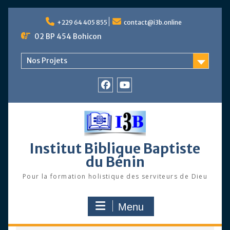
Skip
to
+229 64 405 855
contact@i3b.online
content
02 BP 454 Bohicon
Nos Projets
Facebook
Chaîne
Youtube
Institut Biblique Baptiste
du Bénin
Pour la formation holistique des serviteurs de Dieu
Menu