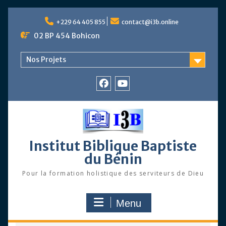
Skip
to
+229 64 405 855
contact@i3b.online
content
02 BP 454 Bohicon
Nos Projets
Facebook
Chaîne
Youtube
Institut Biblique Baptiste
du Bénin
Pour la formation holistique des serviteurs de Dieu
Menu