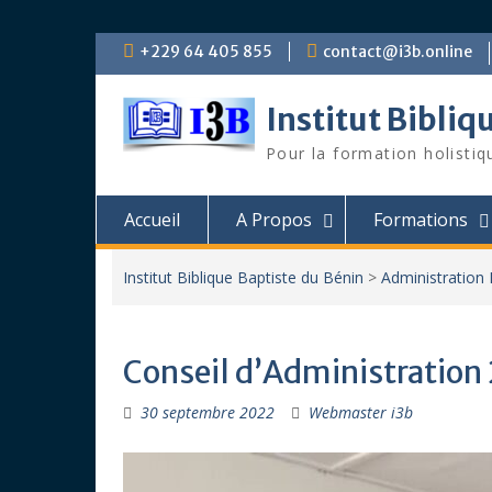
Skip
+229 64 405 855
contact@i3b.online
to
content
Institut Bibliq
Pour la formation holistiq
Accueil
A Propos
Formations
Institut Biblique Baptiste du Bénin
>
Administration 
Conseil d’Administration
30 septembre 2022
Webmaster i3b