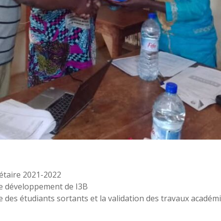
gétaire 2021-2022
ede développement de I3B
es étudiants sortants et la validation des travaux académiq