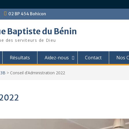
02 BP 454 Bohicon
ue Baptiste du Bénin
ue des serviteurs de Dieu
Résultats
Aidez-nous
Contact
Nos C
I3B
>
Conseil d’Administration 2022
 2022