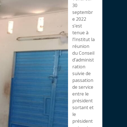
30
septembr
e 2022
s’est
tenue à
l’Institut la
réunion
du Conseil
d’administ
ration
suivie de
passation
de service
entre le
président
sortant et
le
président