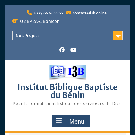
Skip
to
+229 64 405 855
contact@i3b.online
content
02 BP 454 Bohicon
Nos Projets
Facebook
Chaîne
Youtube
Institut Biblique Baptiste
du Bénin
Pour la formation holistique des serviteurs de Dieu
Menu