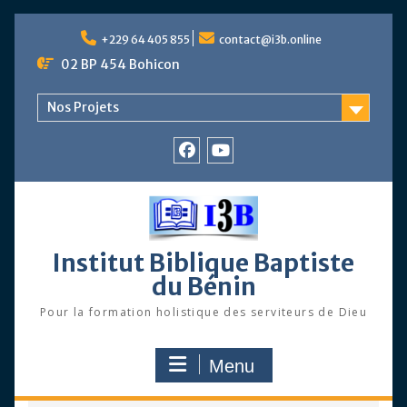
Skip
to
+229 64 405 855
contact@i3b.online
content
02 BP 454 Bohicon
Nos Projets
Facebook
Chaîne
Youtube
Institut Biblique Baptiste
du Bénin
Pour la formation holistique des serviteurs de Dieu
Menu