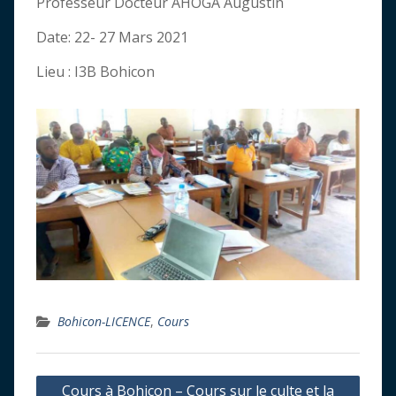
Professeur Docteur AHOGA Augustin
Date: 22- 27 Mars 2021
Lieu : I3B Bohicon
Bohicon-LICENCE
,
Cours
Navigation
Cours à Bohicon – Cours sur le culte et la