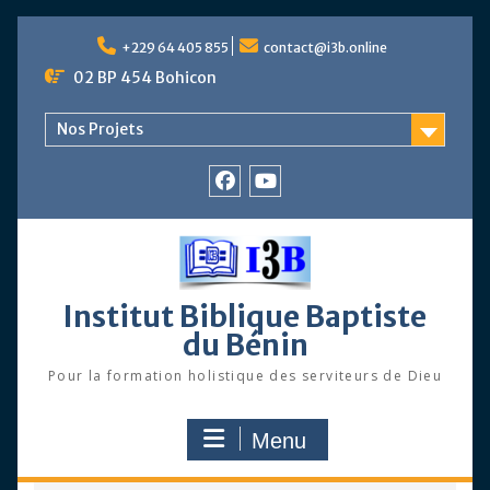
Skip
to
+229 64 405 855
contact@i3b.online
content
02 BP 454 Bohicon
Nos Projets
Facebook
Chaîne
Youtube
Institut Biblique Baptiste
du Bénin
Pour la formation holistique des serviteurs de Dieu
Menu