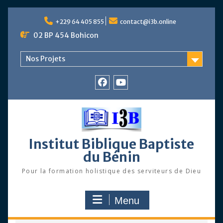
Skip
to
+229 64 405 855
contact@i3b.online
content
02 BP 454 Bohicon
Nos Projets
Facebook
Chaîne
Youtube
Institut Biblique Baptiste
du Bénin
Pour la formation holistique des serviteurs de Dieu
Menu