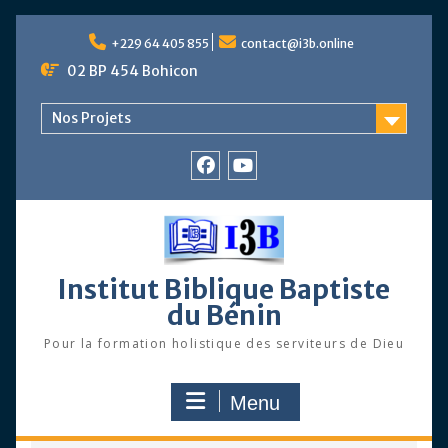
Skip
to
+229 64 405 855
contact@i3b.online
content
02 BP 454 Bohicon
Nos Projets
Facebook
Chaîne
Youtube
Institut Biblique Baptiste
du Bénin
Pour la formation holistique des serviteurs de Dieu
Menu