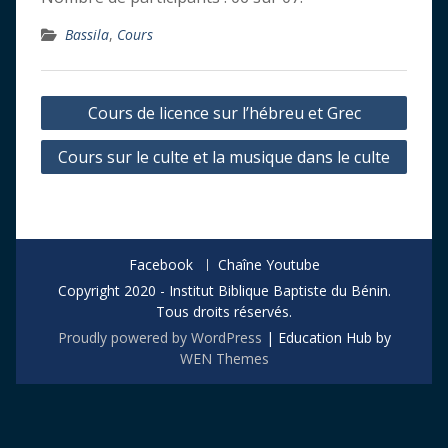
Bassila
,
Cours
Navigation
Cours de licence sur l’hébreu et Grec
de
Cours sur le culte et la musique dans le culte
l’article
Facebook
Chaîne Youtube
Copyright 2020 - Institut Biblique Baptiste du Bénin.
Tous droits réservés.
Proudly powered by WordPress
|
Education Hub by
WEN Themes