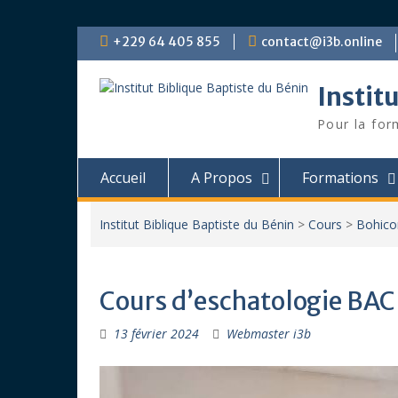
Skip
+229 64 405 855
contact@i3b.online
to
content
Instit
Pour la for
Accueil
A Propos
Formations
Institut Biblique Baptiste du Bénin
>
Cours
>
Bohic
Cours d’eschatologie BAC
13 février 2024
Webmaster i3b