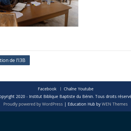
ion de l’I3B
Facebook
Chaîne Youtube
opyright 2020 - Institut Biblique Baptiste du Bénin. Tous droits réservé
Proudly powered by WordPress
|
Education Hub by
WEN Themes