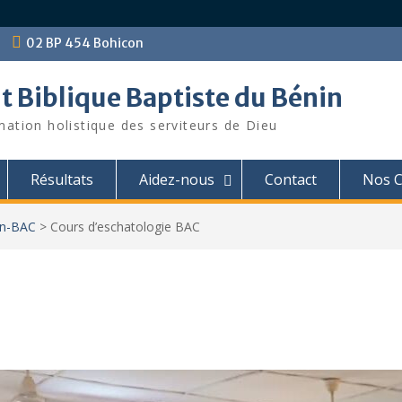
02 BP 454 Bohicon
ut Biblique Baptiste du Bénin
mation holistique des serviteurs de Dieu
Résultats
Aidez-nous
Contact
Nos C
on-BAC
>
Cours d’eschatologie BAC