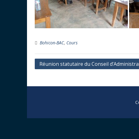
Bohicon-BAC
,
Cours
Navigation
Réunion statutaire du Conseil d’Administrat
de
l’article
C