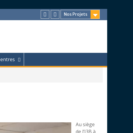
Nos Projets
Facebook
Chaîne
Youtube
entres
Au siège
de l’I3B à