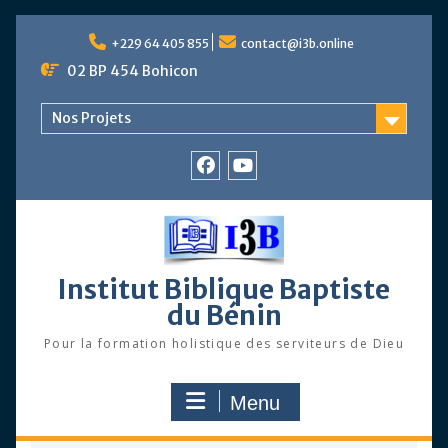
Skip
to
+229 64 405 855
contact@i3b.online
content
02 BP 454 Bohicon
Nos Projets
Facebook
Chaîne
Youtube
Institut Biblique Baptiste
du Bénin
Pour la formation holistique des serviteurs de Dieu
Menu