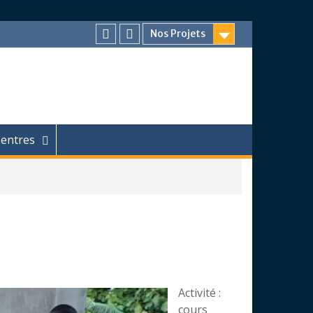
Nos Projets
Facebook
Chaîne
Youtube
entres
Activité :
cours