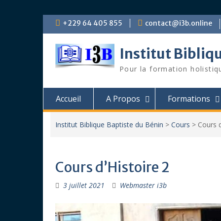
Skip
+229 64 405 855
contact@i3b.online
to
content
Institut Bibliq
Pour la formation holistiq
Accueil
A Propos
Formations
Institut Biblique Baptiste du Bénin
>
Cours
>
Cours d
Cours d’Histoire 2
3 juillet 2021
Webmaster i3b