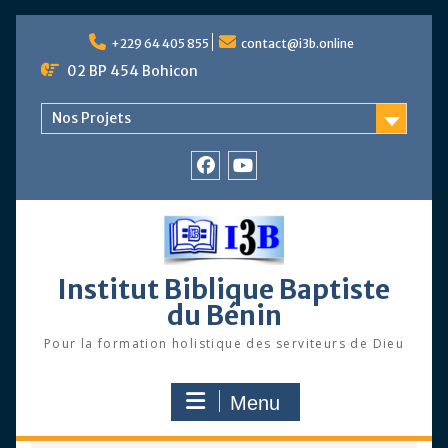
Skip
to
+229 64 405 855
contact@i3b.online
content
02 BP 454 Bohicon
Nos Projets
Facebook
Chaîne
Youtube
Institut Biblique Baptiste
du Bénin
Pour la formation holistique des serviteurs de Dieu
Menu