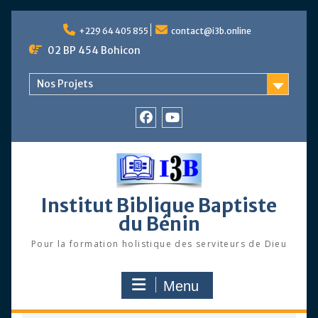
Skip
to
+229 64 405 855
contact@i3b.online
content
02 BP 454 Bohicon
Nos Projets
Facebook
Chaîne
Youtube
Institut Biblique Baptiste
du Bénin
Pour la formation holistique des serviteurs de Dieu
Menu