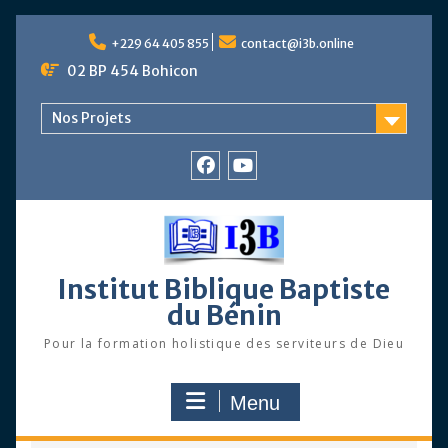
Skip
to
+229 64 405 855
contact@i3b.online
content
02 BP 454 Bohicon
Nos Projets
Facebook
Chaîne
Youtube
Institut Biblique Baptiste
du Bénin
Pour la formation holistique des serviteurs de Dieu
Menu