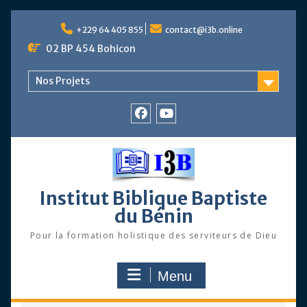
Skip
to
+229 64 405 855
contact@i3b.online
content
02 BP 454 Bohicon
Nos Projets
Facebook
Chaîne
Youtube
Institut Biblique Baptiste
du Bénin
Pour la formation holistique des serviteurs de Dieu
Menu