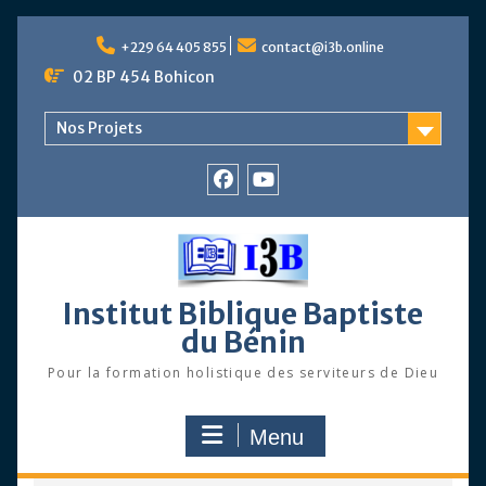
Skip
to
+229 64 405 855
contact@i3b.online
content
02 BP 454 Bohicon
Nos Projets
Facebook
Chaîne
Youtube
Institut Biblique Baptiste
du Bénin
Pour la formation holistique des serviteurs de Dieu
Menu