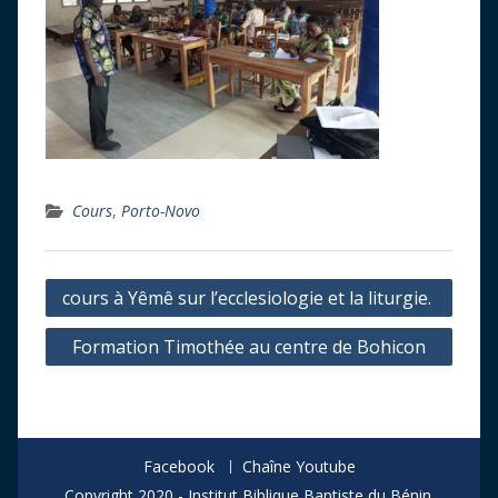
Cours
,
Porto-Novo
Navigation
cours à Yêmê sur l’ecclesiologie et la liturgie.
de
Formation Timothée au centre de Bohicon
l’article
Facebook
Chaîne Youtube
Copyright 2020 - Institut Biblique Baptiste du Bénin.