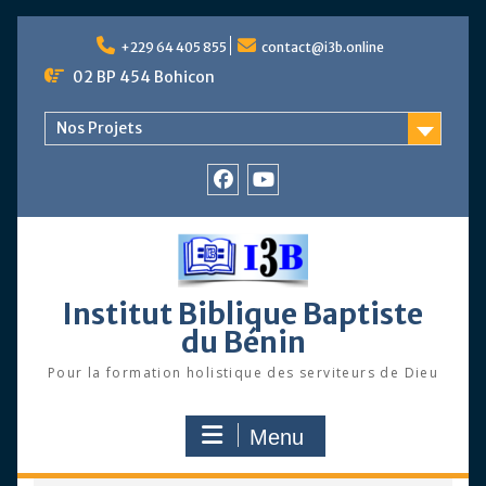
Skip
to
+229 64 405 855
contact@i3b.online
content
02 BP 454 Bohicon
Nos Projets
Facebook
Chaîne
Youtube
Institut Biblique Baptiste
du Bénin
Pour la formation holistique des serviteurs de Dieu
Menu