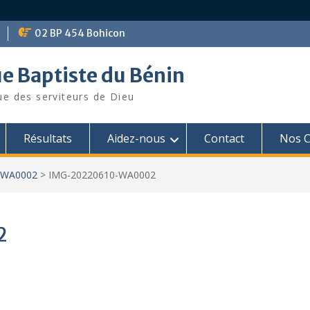
02 BP 454 Bohicon
ue Baptiste du Bénin
ue des serviteurs de Dieu
Résultats
Aidez-nous
Contact
Nos C
-WA0002
>
IMG-20220610-WA0002
2