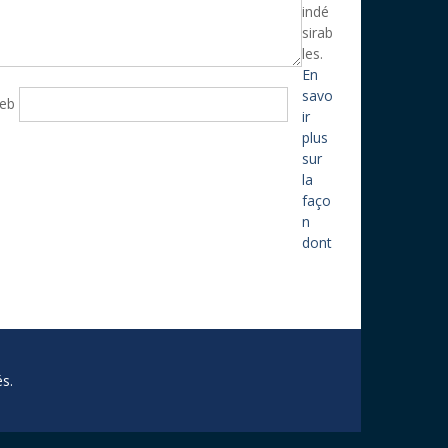
indé
sirab
les.
En
savo
web
ir
plus
sur
la
faço
n
dont
s.