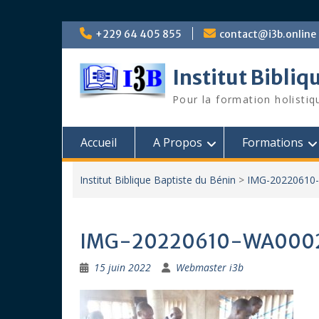
Skip
+229 64 405 855
contact@i3b.online
to
content
Institut Bibliq
Pour la formation holistiq
Accueil
A Propos
Formations
Institut Biblique Baptiste du Bénin
>
IMG-20220610
IMG-20220610-WA000
15 juin 2022
Webmaster i3b