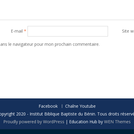
E-mail
*
Site 
dans le navigateur pour mon prochain commentaire.
Facebook
Chaîne Youtube
opyright 2020 - Institut Biblique Baptiste du Bénin. Tous droits réservé
Proudly powered by WordPress
|
Education Hub by
WEN Themes