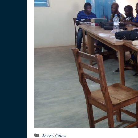
Azové
,
Cours