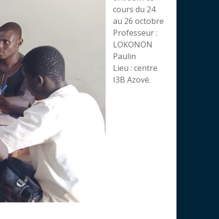
cours du 24
au 26 octobre
Professeur :
LOKONON
Paulin
Lieu : centre
I3B Azové.