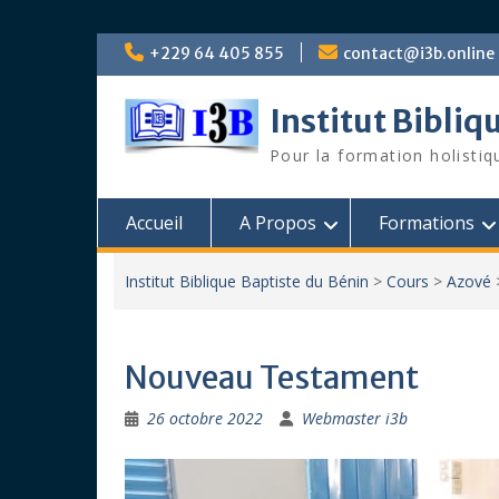
Skip
+229 64 405 855
contact@i3b.online
to
content
Institut Bibliq
Pour la formation holistiq
Accueil
A Propos
Formations
Institut Biblique Baptiste du Bénin
>
Cours
>
Azové
Nouveau Testament
26 octobre 2022
Webmaster i3b