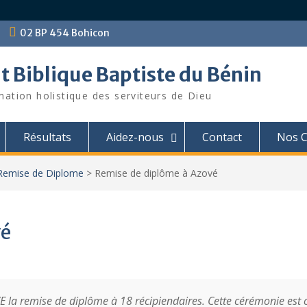
02 BP 454 Bohicon
ut Biblique Baptiste du Bénin
mation holistique des serviteurs de Dieu
Résultats
Aidez-nous
Contact
Nos C
Remise de Diplome
>
Remise de diplôme à Azové
vé
la remise de diplôme à 18 récipiendaires. Cette cérémonie est org