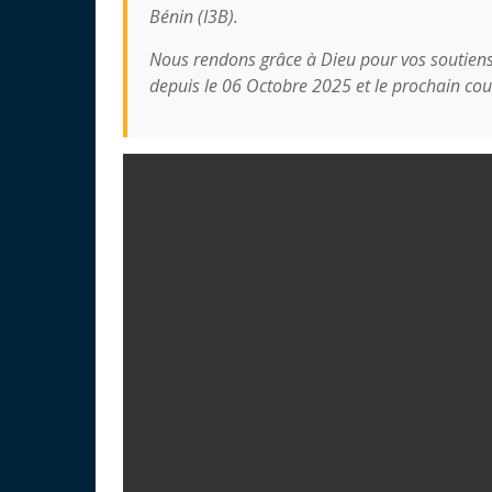
Bénin (I3B).
Nous rendons grâce à Dieu pour vos soutiens
depuis le 06 Octobre 2025 et le prochain cou