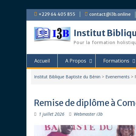
Skip
+229 64 405 855
contact@i3b.online
to
content
Institut Bibliq
Pour la formation holistiq
Accueil
A Propos
Formations
Institut Biblique Baptiste du Bénin
>
Evenements
>
Remise de diplôme à Com
1 juillet 2026
Webmaster i3b