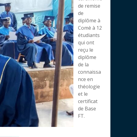
de remise
de
diplôme à
Comè à 12
étudiants
qui ont
reçu le
diplôme
de la
connaissa
nce en
théologie
et le
certificat
de Base
FT.