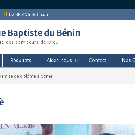
02 BP 454 Bohicon
ue Baptiste du Bénin
ue des serviteurs de Dieu
Résultats
Aidez-nous
Contact
Nos C
Remise de diplôme à Comè
è