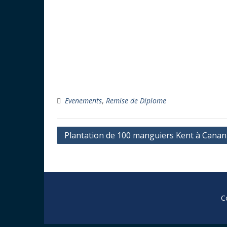
Evenements
,
Remise de Diplome
Navigation
Plantation de 100 manguiers Kent à Canan
de
l’article
C