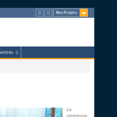
Nos Projets
Facebook
Chaîne
Youtube
entres
La
cérémonie