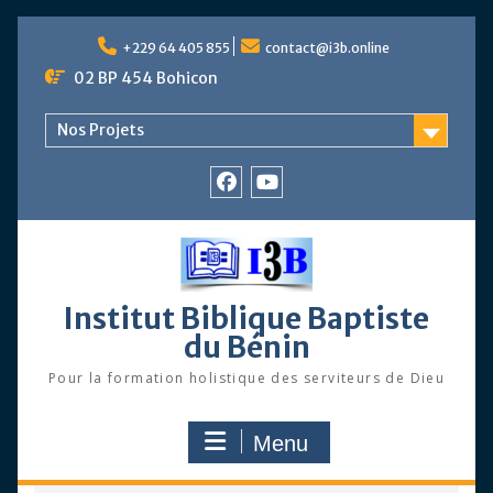
Skip
to
+229 64 405 855
contact@i3b.online
content
02 BP 454 Bohicon
Nos Projets
Facebook
Chaîne
Youtube
Institut Biblique Baptiste
du Bénin
Pour la formation holistique des serviteurs de Dieu
Menu