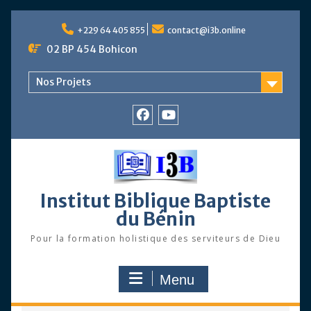
Skip
to
+229 64 405 855
contact@i3b.online
content
02 BP 454 Bohicon
Nos Projets
Facebook
Chaîne
Youtube
Institut Biblique Baptiste
du Bénin
Pour la formation holistique des serviteurs de Dieu
Menu