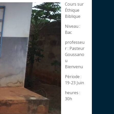
Cours sur
Éthique
Biblique
Niveau :
Bac
professeu
r : Pasteur
Goussano
u
Bienvenu
Période :
19-23 Juin
heures :
30h