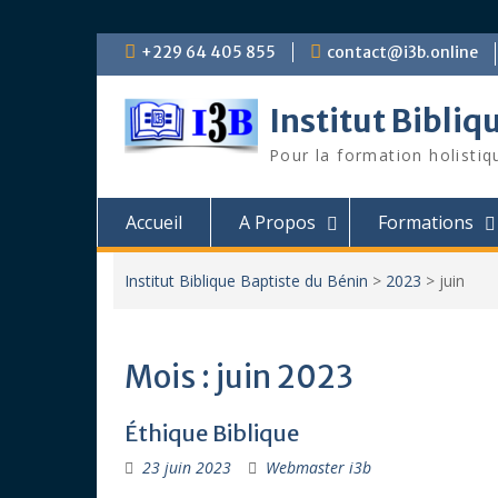
Skip
+229 64 405 855
contact@i3b.online
to
content
Institut Bibliq
Pour la formation holistiq
Accueil
A Propos
Formations
Institut Biblique Baptiste du Bénin
>
2023
>
juin
Mois :
juin 2023
Éthique Biblique
23 juin 2023
Webmaster i3b