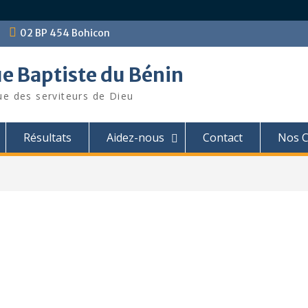
02 BP 454 Bohicon
ue Baptiste du Bénin
ue des serviteurs de Dieu
Résultats
Aidez-nous
Contact
Nos C