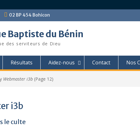
02 BP 454 Bohicon
ue Baptiste du Bénin
ue des serviteurs de Dieu
Résultats
Aidez-nous
Contact
Nos C
by
Webmaster i3b
(Page 12)
r i3b
s le culte