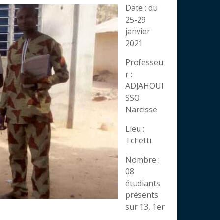
Date : du
25-29
janvier
2021
Professeu
r :
ADJAHOUI
SSO
Narcisse
Lieu :
Tchetti
Nombre :
08
étudiants
présents
sur 13, 1er