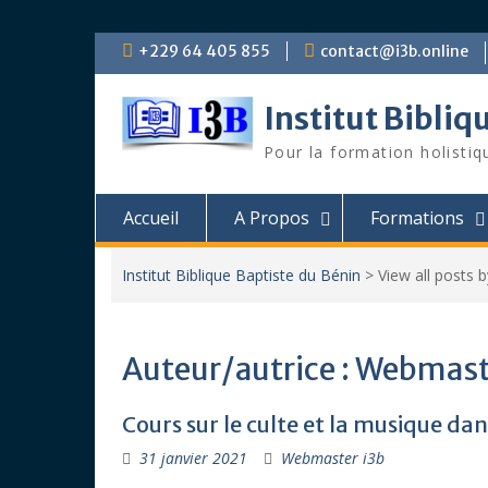
Skip
+229 64 405 855
contact@i3b.online
to
content
Institut Bibliq
Pour la formation holistiq
Accueil
A Propos
Formations
Institut Biblique Baptiste du Bénin
>
View all posts 
Auteur/autrice :
Webmaste
Cours sur le culte et la musique dan
31 janvier 2021
Webmaster i3b