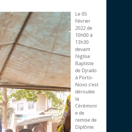
Le 05
Février
2022 de
10h00 à
13h30
devant
l’église
Baptiste
de Djrado
à Porto-
Novo s’est
déroulée
la
Cérémoni
e de
remise de
Diplôme