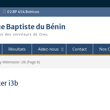
02 BP 454 Bohicon
ue Baptiste du Bénin
ue des serviteurs de Dieu
Résultats
Aidez-nous
Contact
Nos C
by
Webmaster i3b
(Page 8)
r i3b