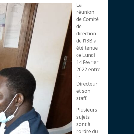
La
réunion
de Comité
de
direction
de l’I3B a
été tenue
ce Lundi
14 Février
2022 entre
le
Directeur
et son
staff.
Plusieurs
sujets
sont à
l’ordre du