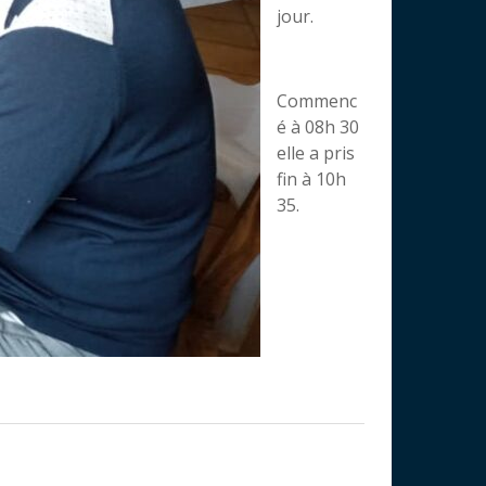
jour.
Commenc
é à 08h 30
elle a pris
fin à 10h
35.