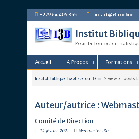
Skip
+229 64 405 855
contact@i3b.online
to
content
Institut Bibliq
Pour la formation holistiq
Accueil
A Propos
Formations
Institut Biblique Baptiste du Bénin
>
View all posts 
Auteur/autrice :
Webmaste
Comité de Direction
14 février 2022
Webmaster i3b