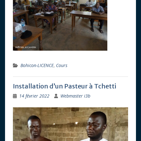
Bohicon-LICENCE
,
Cours
Installation d’un Pasteur à Tchetti
14 février 2022
Webmaster i3b