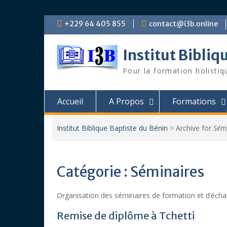
Skip
+229 64 405 855
contact@i3b.online
to
content
Institut Bibliq
Pour la formation holistiq
Accueil
A Propos
Formations
Institut Biblique Baptiste du Bénin
>
Archive for
Sém
Catégorie :
Séminaires
Organisation des séminaires de formation et d’éch
Remise de diplôme à Tchetti