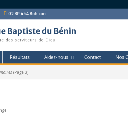
02 BP 454 Bohicon
ue Baptiste du Bénin
ue des serviteurs de Dieu
Résultats
Aidez-nous
Contact
Nos C
inaires
(Page 3)
ange