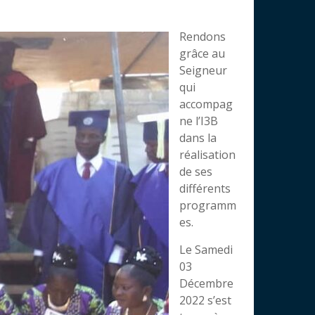
Rendons
grâce au
Seigneur
qui
accompag
ne l’I3B
dans la
réalisation
de ses
différents
programm
es.
Le Samedi
03
Décembre
2022 s’est