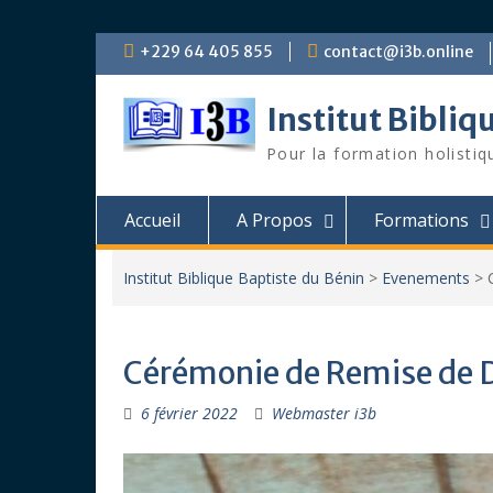
Skip
+229 64 405 855
contact@i3b.online
to
content
Institut Bibliq
Pour la formation holistiq
Accueil
A Propos
Formations
Institut Biblique Baptiste du Bénin
>
Evenements
>
Cérémonie de Remise de 
6 février 2022
Webmaster i3b