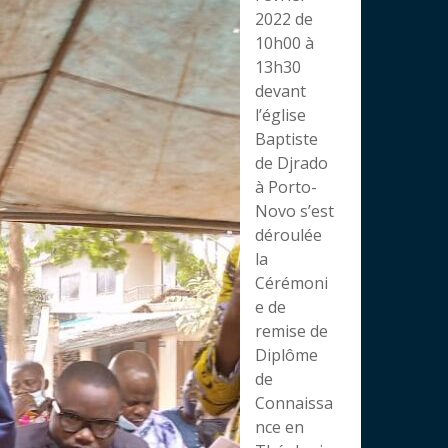
2022 de
10h00 à
13h30
devant
l’église
Baptiste
de Djrado
à Porto-
Novo s’est
déroulée
la
Cérémoni
e de
remise de
Diplôme
de
Connaissa
nce en