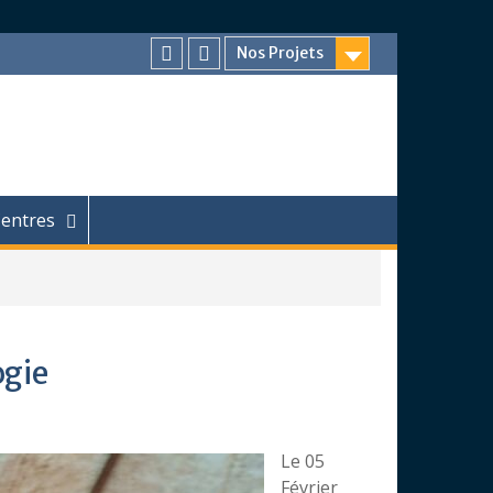
Nos Projets
Facebook
Chaîne
Youtube
entres
ogie
Le 05
Février