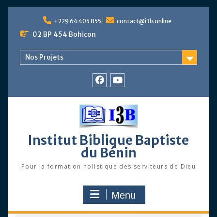
Skip
to
+229 64 405 855
contact@i3b.online
content
02 BP 454 Bohicon
Nos Projets
Facebook
Chaîne
Youtube
Institut Biblique Baptiste
du Bénin
Pour la formation holistique des serviteurs de Dieu
Menu