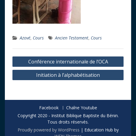
Azové
,
Cours
Ancien Testament
,
Cours
Navigation
Conférence internationale de l’OCA
de
Initiation à l’alphabétisation
l’article
Facebook
Chaîne Youtube
Copyright 2020 - Institut Biblique Baptiste du Bénin.
Tous droits réservés.
Proudly powered by WordPress
|
Education Hub by