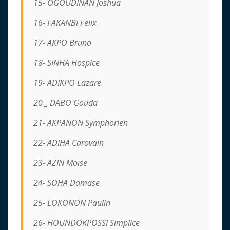
15- OGOUDINAN Joshua
16- FAKANBI Felix
17- AKPO Bruno
18- SINHA Hospice
19- ADIKPO Lazare
20 _ DABO Gouda
21- AKPANON Symphorien
22- ADIHA Carovain
23- AZIN Moïse
24- SOHA Damase
25- LOKONON Paulin
26- HOUNDOKPOSSI Simplice