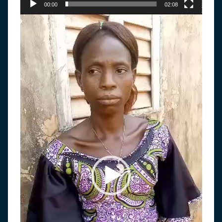
00:00
02:08
Lecteur
vidéo