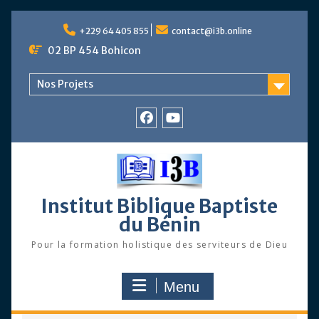
Skip
to
+229 64 405 855
contact@i3b.online
content
02 BP 454 Bohicon
Nos Projets
Facebook
Chaîne
Youtube
Institut Biblique Baptiste
du Bénin
Pour la formation holistique des serviteurs de Dieu
Menu