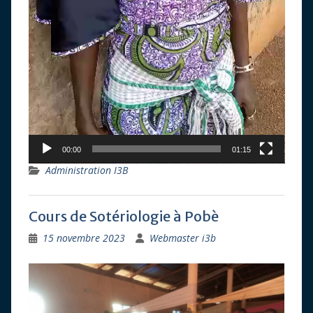
00:00
01:15
Administration I3B
Cours de Sotériologie à Pobè
15 novembre 2023
Webmaster i3b