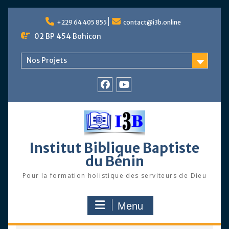
Skip
to
+229 64 405 855
contact@i3b.online
content
02 BP 454 Bohicon
Nos Projets
Facebook
Chaîne
Youtube
Institut Biblique Baptiste
du Bénin
Pour la formation holistique des serviteurs de Dieu
Menu