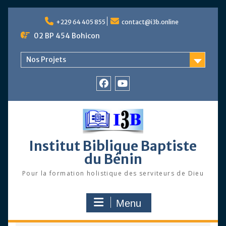
Skip
to
+229 64 405 855
contact@i3b.online
content
02 BP 454 Bohicon
Nos Projets
Facebook
Chaîne
Youtube
Institut Biblique Baptiste
du Bénin
Pour la formation holistique des serviteurs de Dieu
Menu